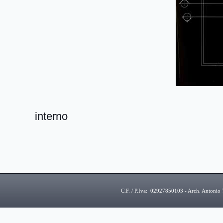
interno
C.F. / P.Iva: 02927850103 - Arch. Antoni